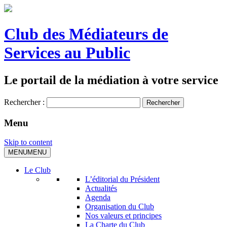
Club des Médiateurs de
Services au Public
Le portail de la médiation à votre service
Rechercher :
Menu
Skip to content
MENU
MENU
Le Club
L’éditorial du Président
Actualités
Agenda
Organisation du Club
Nos valeurs et principes
La Charte du Club