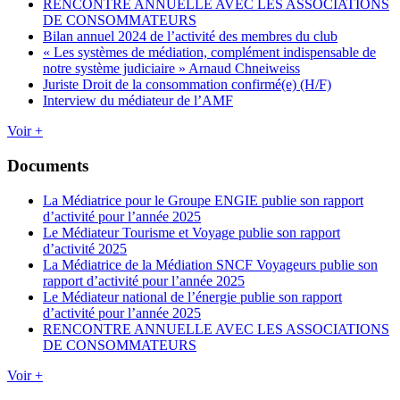
RENCONTRE ANNUELLE AVEC LES ASSOCIATIONS
DE CONSOMMATEURS
Bilan annuel 2024 de l’activité des membres du club
« Les systèmes de médiation, complément indispensable de
notre système judiciaire » Arnaud Chneiweiss
Juriste Droit de la consommation confirmé(e) (H/F)
Interview du médiateur de l’AMF
Voir +
Documents
La Médiatrice pour le Groupe ENGIE publie son rapport
d’activité pour l’année 2025
Le Médiateur Tourisme et Voyage publie son rapport
d’activité 2025
La Médiatrice de la Médiation SNCF Voyageurs publie son
rapport d’activité pour l’année 2025
Le Médiateur national de l’énergie publie son rapport
d’activité pour l’année 2025
RENCONTRE ANNUELLE AVEC LES ASSOCIATIONS
DE CONSOMMATEURS
Voir +