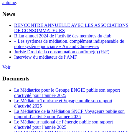
antoine
.
News
RENCONTRE ANNUELLE AVEC LES ASSOCIATIONS
DE CONSOMMATEURS
Bilan annuel 2024 de l’activité des membres du club
« Les systèmes de médiation, complément indispensable de
notre système judiciaire » Arnaud Chneiweiss
Juriste Droit de la consommation confirmé(e) (H/F)
Interview du médiateur de l’AMF
Voir +
Documents
La Médiatrice pour le Groupe ENGIE publie son rapport
d’activité pour l’année 2025
Le Médiateur Tourisme et Voyage publie son rapport
d’activité 2025
La Médiatrice de la Médiation SNCF Voyageurs publie son
rapport d’activité pour l’année 2025
Le Médiateur national de l’énergie publie son rapport
d’activité pour l’année 2025