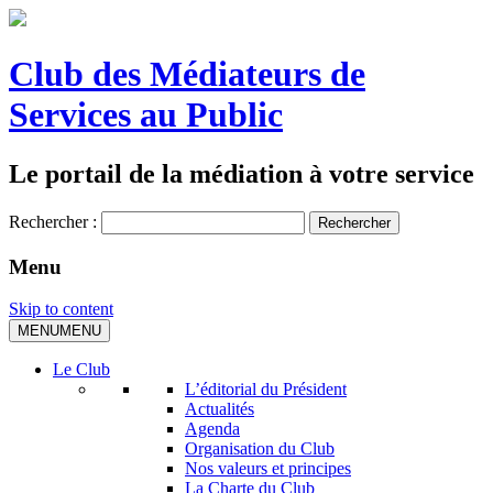
Club des Médiateurs de
Services au Public
Le portail de la médiation à votre service
Rechercher :
Menu
Skip to content
MENU
MENU
Le Club
L’éditorial du Président
Actualités
Agenda
Organisation du Club
Nos valeurs et principes
La Charte du Club