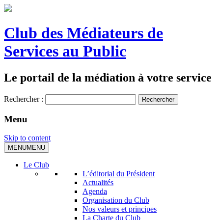
Club des Médiateurs de
Services au Public
Le portail de la médiation à votre service
Rechercher :
Menu
Skip to content
MENU
MENU
Le Club
L’éditorial du Président
Actualités
Agenda
Organisation du Club
Nos valeurs et principes
La Charte du Club