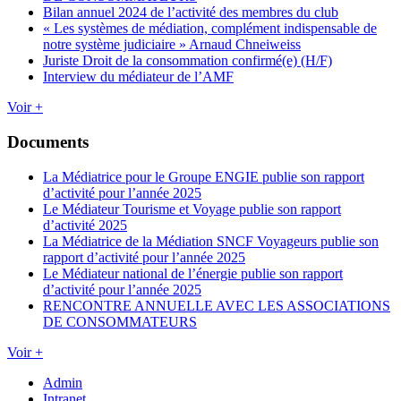
Bilan annuel 2024 de l’activité des membres du club
« Les systèmes de médiation, complément indispensable de
notre système judiciaire » Arnaud Chneiweiss
Juriste Droit de la consommation confirmé(e) (H/F)
Interview du médiateur de l’AMF
Voir +
Documents
La Médiatrice pour le Groupe ENGIE publie son rapport
d’activité pour l’année 2025
Le Médiateur Tourisme et Voyage publie son rapport
d’activité 2025
La Médiatrice de la Médiation SNCF Voyageurs publie son
rapport d’activité pour l’année 2025
Le Médiateur national de l’énergie publie son rapport
d’activité pour l’année 2025
RENCONTRE ANNUELLE AVEC LES ASSOCIATIONS
DE CONSOMMATEURS
Voir +
Admin
Intranet