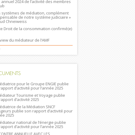
n annuel 2024 de l’activité des membres
lub
s systèmes de médiation, complément
spensable de notre système judiciaire »
ud Chneiweiss
ste Droit de la consommation confirmé(e)
rview du médiateur de l’AMF
+
CUMENTS
édiatrice pour le Groupe ENGIE publie
rapport d’activité pour l’année 2025
édiateur Tourisme et Voyage publie
rapport d’activité 2025
édiatrice de la Médiation SNCF
geurs publie son rapport d’activité pour
née 2025
édiateur national de l’énergie publie
rapport d’activité pour l’année 2025
ONTRE ANNUELLE AVEC LES