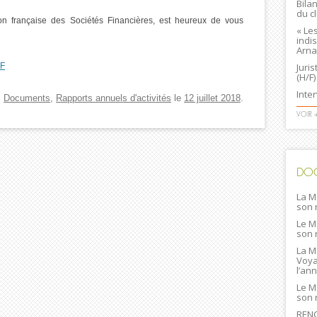
Bila
du c
on française des Sociétés Financières, est heureux de vous
« Le
indi
Arna
SF
Juri
(H/F)
Inte
,
Documents
,
Rapports annuels d'activités
le
12 juillet 2018
.
VOIR 
DO
La M
son 
Le M
son 
La M
Voya
l’an
Le M
son 
RENC