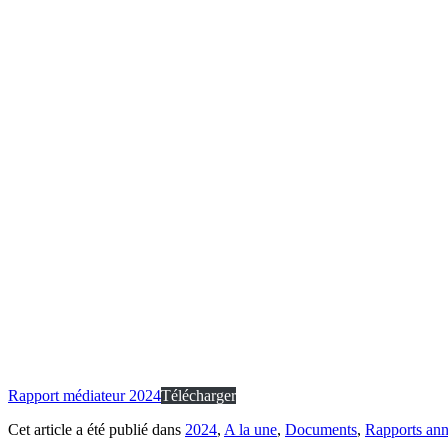
Rapport médiateur 2024
Télécharger
Cet article a été publié dans
2024
,
A la une
,
Documents
,
Rapports annu