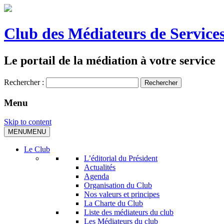
Club des Médiateurs de Services
Le portail de la médiation à votre service
Rechercher :
Menu
Skip to content
MENU
MENU
Le Club
L’éditorial du Président
Actualités
Agenda
Organisation du Club
Nos valeurs et principes
La Charte du Club
Liste des médiateurs du club
Les Médiateurs du club