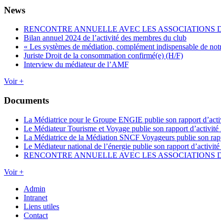
News
RENCONTRE ANNUELLE AVEC LES ASSOCIATIONS
Bilan annuel 2024 de l’activité des membres du club
« Les systèmes de médiation, complément indispensable de not
Juriste Droit de la consommation confirmé(e) (H/F)
Interview du médiateur de l’AMF
Voir +
Documents
La Médiatrice pour le Groupe ENGIE publie son rapport d’acti
Le Médiateur Tourisme et Voyage publie son rapport d’activité
La Médiatrice de la Médiation SNCF Voyageurs publie son rapp
Le Médiateur national de l’énergie publie son rapport d’activit
RENCONTRE ANNUELLE AVEC LES ASSOCIATIONS
Voir +
Admin
Intranet
Liens utiles
Contact