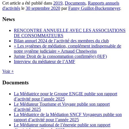
Cet article a été publié dans
2019
,
Documents
,
Rapports annuels
d'activités
le
30 septembre 2020
par
Fanny Guillot-Buckenmeyer
.
News
RENCONTRE ANNUELLE AVEC LES ASSOCIATIONS
DE CONSOMMATEURS
Bilan annuel 2024 de l’activité des membres du club
« Les systèmes de médiation, complément indispensable de
notre système judiciaire » Arnaud Chneiweiss
Juriste Droit de la consommation confirmé(e) (H/F)
Interview du médiateur de l’AMF
Voir +
Documents
La Médiatrice pour le Groupe ENGIE publie son rapport
d’activité pour l’année 2025
Le Médiateur Tourisme et Voyage publie son rapport
d’activité 2025
La Médiatrice de la Médiation SNCF Voyageurs publie son
rapport d’activité pour l’année 2025
Le Médiateur national de l’énergie publie son rapport