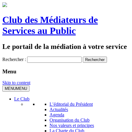
Club des Médiateurs de
Services au Public
Le portail de la médiation à votre service
Rechercher :
Menu
Skip to content
MENU
MENU
Le Club
L’éditorial du Président
Actualités
Agenda
Organisation du Club
Nos valeurs et principes
La Charte du Club