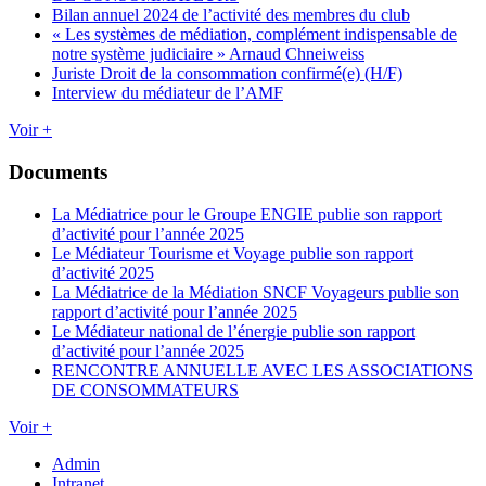
Bilan annuel 2024 de l’activité des membres du club
« Les systèmes de médiation, complément indispensable de
notre système judiciaire » Arnaud Chneiweiss
Juriste Droit de la consommation confirmé(e) (H/F)
Interview du médiateur de l’AMF
Voir +
Documents
La Médiatrice pour le Groupe ENGIE publie son rapport
d’activité pour l’année 2025
Le Médiateur Tourisme et Voyage publie son rapport
d’activité 2025
La Médiatrice de la Médiation SNCF Voyageurs publie son
rapport d’activité pour l’année 2025
Le Médiateur national de l’énergie publie son rapport
d’activité pour l’année 2025
RENCONTRE ANNUELLE AVEC LES ASSOCIATIONS
DE CONSOMMATEURS
Voir +
Admin
Intranet