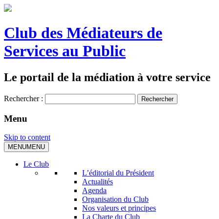
Club des Médiateurs de
Services au Public
Le portail de la médiation à votre service
Rechercher :
Menu
Skip to content
MENU
MENU
Le Club
L’éditorial du Président
Actualités
Agenda
Organisation du Club
Nos valeurs et principes
La Charte du Club