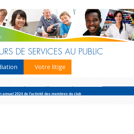
URS DE SERVICES AU PUBLIC
Skip to content
iation
Votre litige
n annuel 2024 de l’activité des membres du club
édiatrice de la consommation pour la profession d’avocat publie son rapport d’
ur national de l’énergie publie son rapport d’activité pour l’ann�...
r du Notariat publie son rapport d’activité pour l’année 2025