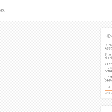
025
.
NE
RENC
ASS
Bila
du c
« Le
indi
Arna
Juri
(H/F)
Inte
VOIR 