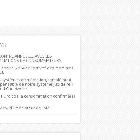
WS
ONTRE ANNUELLE AVEC LES
OCIATIONS DE CONSOMMATEURS
n annuel 2024 de l’activité des membres
lub
s systèmes de médiation, complément
spensable de notre système judiciaire »
ud Chneiweiss
ste Droit de la consommation confirmé(e)
rview du médiateur de l’AMF
+