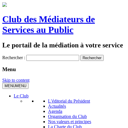
Club des Médiateurs de
Services au Public
Le portail de la médiation à votre service
Rechercher :
Menu
Skip to content
MENU
MENU
Le Club
L’éditorial du Président
Actualités
Agenda
Organisation du Club
Nos valeurs et principes
La Charte du Club