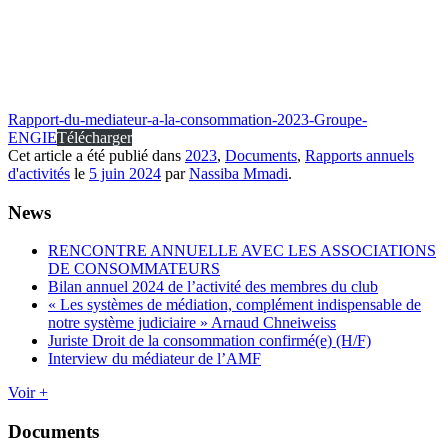
Rapport-du-mediateur-a-la-consommation-2023-Groupe-
ENGIE
Télécharger
Cet article a été publié dans
2023
,
Documents
,
Rapports annuels
d'activités
le
5 juin 2024
par
Nassiba Mmadi
.
News
RENCONTRE ANNUELLE AVEC LES ASSOCIATIONS
DE CONSOMMATEURS
Bilan annuel 2024 de l’activité des membres du club
« Les systèmes de médiation, complément indispensable de
notre système judiciaire » Arnaud Chneiweiss
Juriste Droit de la consommation confirmé(e) (H/F)
Interview du médiateur de l’AMF
Voir +
Documents