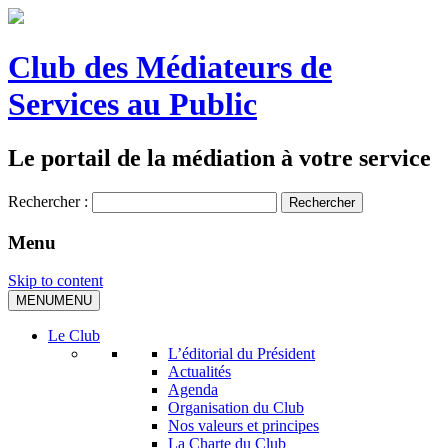
Club des Médiateurs de
Services au Public
Le portail de la médiation à votre service
Rechercher :
Menu
Skip to content
MENU
MENU
Le Club
L’éditorial du Président
Actualités
Agenda
Organisation du Club
Nos valeurs et principes
La Charte du Club