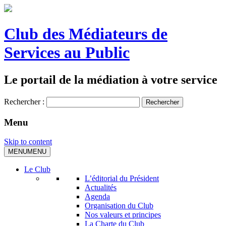
Club des Médiateurs de
Services au Public
Le portail de la médiation à votre service
Rechercher :
Menu
Skip to content
MENU
MENU
Le Club
L’éditorial du Président
Actualités
Agenda
Organisation du Club
Nos valeurs et principes
La Charte du Club