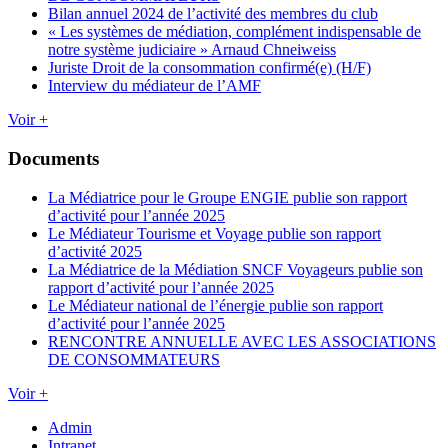
Bilan annuel 2024 de l’activité des membres du club
« Les systèmes de médiation, complément indispensable de
notre système judiciaire » Arnaud Chneiweiss
Juriste Droit de la consommation confirmé(e) (H/F)
Interview du médiateur de l’AMF
Voir +
Documents
La Médiatrice pour le Groupe ENGIE publie son rapport
d’activité pour l’année 2025
Le Médiateur Tourisme et Voyage publie son rapport
d’activité 2025
La Médiatrice de la Médiation SNCF Voyageurs publie son
rapport d’activité pour l’année 2025
Le Médiateur national de l’énergie publie son rapport
d’activité pour l’année 2025
RENCONTRE ANNUELLE AVEC LES ASSOCIATIONS
DE CONSOMMATEURS
Voir +
Admin
Intranet