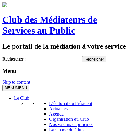
Club des Médiateurs de
Services au Public
Le portail de la médiation à votre service
Rechercher :
Menu
Skip to content
MENU
MENU
Le Club
L’éditorial du Président
Actualités
Agenda
Organisation du Club
Nos valeurs et principes
La Charte du Club