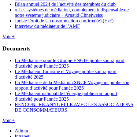
Bilan annuel 2024 de l’activité des membres du club
« Les systèmes de médiation, complément indispensable de
notre système judiciaire » Arnaud Chneiweiss
Juriste Droit de la consommation confirmé(e) (H/F)
Interview du médiateur de l’AMF
Voir +
Documents
La Médiatrice pour le Groupe ENGIE publie son rapport
d’activité pour l’année 2025
Le Médiateur Tourisme et Voyage publie son rapport
d’activité 2025
La Médiatrice de la Médiation SNCF Voyageurs publie son
rapport d’activité pour l’année 2025
Le Médiateur national de l’énergie publie son rapport
d’activité pour l’année 2025
RENCONTRE ANNUELLE AVEC LES ASSOCIATIONS
DE CONSOMMATEURS
Voir +
Admin
Intranet