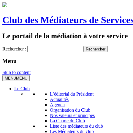
Club des Médiateurs de Services
Le portail de la médiation à votre service
Rechercher :
Menu
Skip to content
MENU
MENU
Le Club
L’éditorial du Président
Actualités
Agenda
Organisation du Club
Nos valeurs et principes
La Charte du Club
Liste des médiateurs du club
Les Médiateurs du club