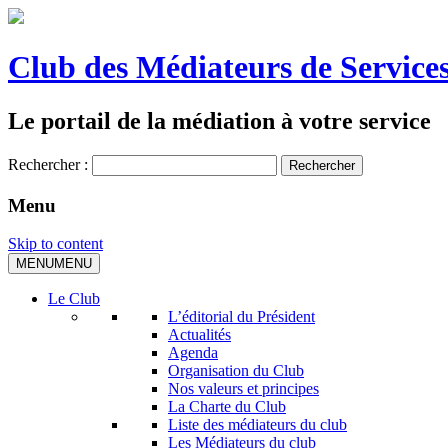
Club des Médiateurs de Services
Le portail de la médiation à votre service
Rechercher :
Menu
Skip to content
MENU
MENU
Le Club
L’éditorial du Président
Actualités
Agenda
Organisation du Club
Nos valeurs et principes
La Charte du Club
Liste des médiateurs du club
Les Médiateurs du club