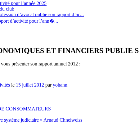
tivité pour l’année 2025
 du club
fession d’avocat publie son rapport d’ac...
port d’activité pour l’ann�...
ONOMIQUES ET FINANCIERS PUBLIE S
 vous présenter son rapport annuel 2012 :
ivités
le
15 juillet 2012
par
yohann
.
 DE CONSOMMATEURS
re système judiciaire » Arnaud Chneiweiss