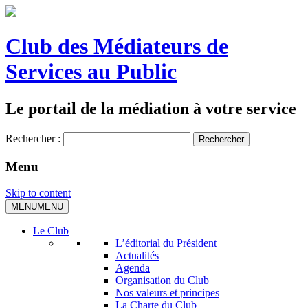
Club des Médiateurs de
Services au Public
Le portail de la médiation à votre service
Rechercher :
Menu
Skip to content
MENU
MENU
Le Club
L’éditorial du Président
Actualités
Agenda
Organisation du Club
Nos valeurs et principes
La Charte du Club