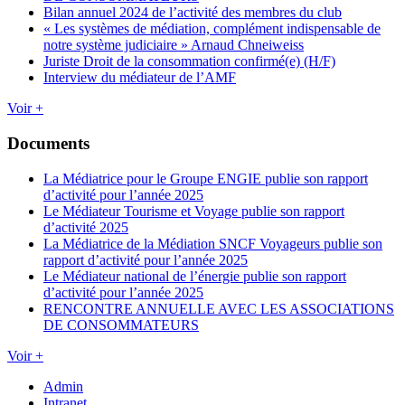
Bilan annuel 2024 de l’activité des membres du club
« Les systèmes de médiation, complément indispensable de
notre système judiciaire » Arnaud Chneiweiss
Juriste Droit de la consommation confirmé(e) (H/F)
Interview du médiateur de l’AMF
Voir +
Documents
La Médiatrice pour le Groupe ENGIE publie son rapport
d’activité pour l’année 2025
Le Médiateur Tourisme et Voyage publie son rapport
d’activité 2025
La Médiatrice de la Médiation SNCF Voyageurs publie son
rapport d’activité pour l’année 2025
Le Médiateur national de l’énergie publie son rapport
d’activité pour l’année 2025
RENCONTRE ANNUELLE AVEC LES ASSOCIATIONS
DE CONSOMMATEURS
Voir +
Admin
Intranet