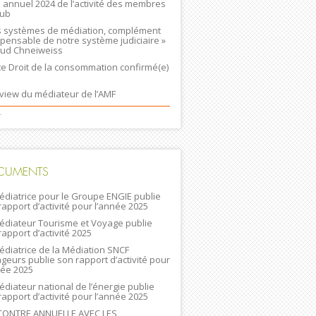
n annuel 2024 de l’activité des membres
lub
s systèmes de médiation, complément
spensable de notre système judiciaire »
ud Chneiweiss
ste Droit de la consommation confirmé(e)
rview du médiateur de l’AMF
+
CUMENTS
édiatrice pour le Groupe ENGIE publie
rapport d’activité pour l’année 2025
édiateur Tourisme et Voyage publie
rapport d’activité 2025
édiatrice de la Médiation SNCF
geurs publie son rapport d’activité pour
née 2025
édiateur national de l’énergie publie
rapport d’activité pour l’année 2025
ONTRE ANNUELLE AVEC LES