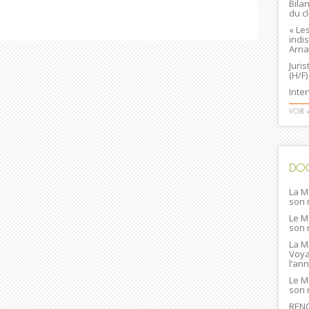
Bila
du c
« Le
indi
Arna
Juri
(H/F)
Inte
VOIR 
DO
La M
son 
Le M
son 
La M
Voya
l’an
Le M
son 
RENC