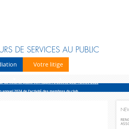
URS DE SERVICES AU PUBLIC
Skip to content
iation
Votre litige
r du Notariat publie son rapport d’activité pour l’année 2025
n annuel 2024 de l’activité des membres du club
édiatrice de la consommation pour la profession d’avocat publie son rapport d’
ur national de l’énergie publie son rapport d’activité pour l’ann�...
NE
r du Notariat publie son rapport d’activité pour l’année 2025
RENC
ASS