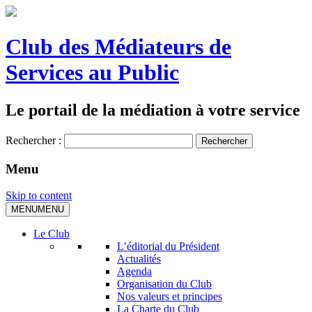
Club des Médiateurs de
Services au Public
Le portail de la médiation à votre service
Rechercher :
Menu
Skip to content
MENU
MENU
Le Club
L’éditorial du Président
Actualités
Agenda
Organisation du Club
Nos valeurs et principes
La Charte du Club