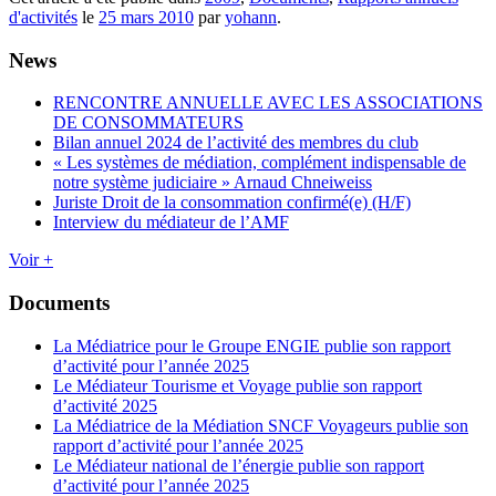
d'activités
le
25 mars 2010
par
yohann
.
News
RENCONTRE ANNUELLE AVEC LES ASSOCIATIONS
DE CONSOMMATEURS
Bilan annuel 2024 de l’activité des membres du club
« Les systèmes de médiation, complément indispensable de
notre système judiciaire » Arnaud Chneiweiss
Juriste Droit de la consommation confirmé(e) (H/F)
Interview du médiateur de l’AMF
Voir +
Documents
La Médiatrice pour le Groupe ENGIE publie son rapport
d’activité pour l’année 2025
Le Médiateur Tourisme et Voyage publie son rapport
d’activité 2025
La Médiatrice de la Médiation SNCF Voyageurs publie son
rapport d’activité pour l’année 2025
Le Médiateur national de l’énergie publie son rapport
d’activité pour l’année 2025