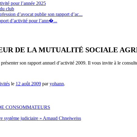
tivité pour l’année 2025
 du club
fession d’avocat publie son rapport d’ac...
port d’activité pour l’ann�...
TEUR DE LA MUTUALITÉ SOCIALE AG
ésenter son rapport annuel d’activité 2009. Il vous invite à le consulter
ivités
le
12 août 2009
par
yohann
.
 DE CONSOMMATEURS
re système judiciaire » Arnaud Chneiweiss