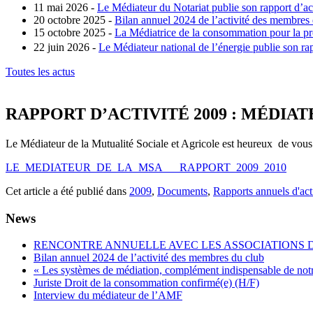
11 mai 2026 -
Le Médiateur du Notariat publie son rapport d’ac
20 octobre 2025 -
Bilan annuel 2024 de l’activité des membres
15 octobre 2025 -
La Médiatrice de la consommation pour la pro
22 juin 2026 -
Le Médiateur national de l’énergie publie son rap
Toutes les actus
RAPPORT D’ACTIVITÉ 2009 : MÉDIA
Le Médiateur de la Mutualité Sociale et Agricole est heureux de vous pr
LE_MEDIATEUR_DE_LA_MSA___RAPPORT_2009_2010
Cet article a été publié dans
2009
,
Documents
,
Rapports annuels d'act
News
RENCONTRE ANNUELLE AVEC LES ASSOCIATIONS
Bilan annuel 2024 de l’activité des membres du club
« Les systèmes de médiation, complément indispensable de not
Juriste Droit de la consommation confirmé(e) (H/F)
Interview du médiateur de l’AMF