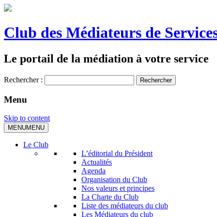
Club des Médiateurs de Services
Le portail de la médiation à votre service
Rechercher :
Menu
Skip to content
MENU
MENU
Le Club
L’éditorial du Président
Actualités
Agenda
Organisation du Club
Nos valeurs et principes
La Charte du Club
Liste des médiateurs du club
Les Médiateurs du club