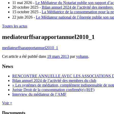
11 mai 2026 -
Le Médiateur du Notariat publie son rapport d’ac
20 octobre 2025 -
Bilan annuel 2024 de l’activité des membres
15 octobre 2025 -
La Médiatrice de la consommation pour la pro
22 juin 2026 -
Le Médiateur national de l’énergie publie son rap
Toutes les actus
mediateurffsarapportannuel2010_1
mediateurffsarapportannuel2010_1
Cet article a été publié dans
19 mars 2013
par
yohann
.
News
RENCONTRE ANNUELLE AVEC LES ASSOCIATIONS
Bilan annuel 2024 de l’activité des membres du club
« Les systèmes de médiation, complément indispensable de not
Juriste Droit de la consommation confirmé(e) (H/F)
Interview du médiateur de l’AMF
Voir +
Documents