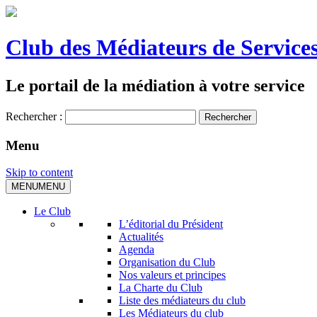
Club des Médiateurs de Services
Le portail de la médiation à votre service
Rechercher :
Menu
Skip to content
MENU
MENU
Le Club
L’éditorial du Président
Actualités
Agenda
Organisation du Club
Nos valeurs et principes
La Charte du Club
Liste des médiateurs du club
Les Médiateurs du club