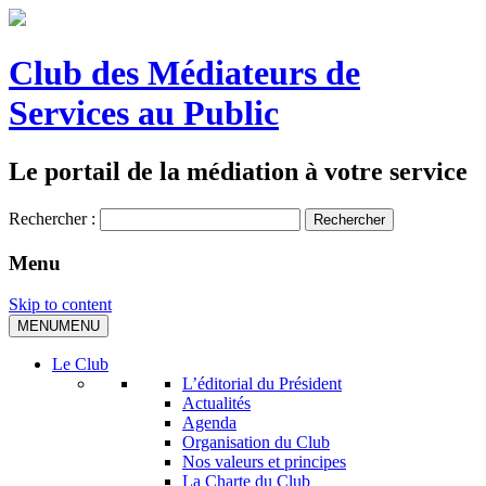
Club des Médiateurs de
Services au Public
Le portail de la médiation à votre service
Rechercher :
Menu
Skip to content
MENU
MENU
Le Club
L’éditorial du Président
Actualités
Agenda
Organisation du Club
Nos valeurs et principes
La Charte du Club