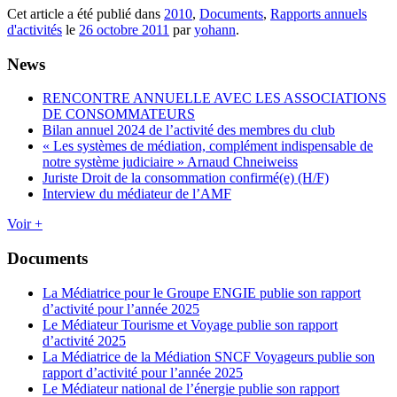
Cet article a été publié dans
2010
,
Documents
,
Rapports annuels
d'activités
le
26 octobre 2011
par
yohann
.
News
RENCONTRE ANNUELLE AVEC LES ASSOCIATIONS
DE CONSOMMATEURS
Bilan annuel 2024 de l’activité des membres du club
« Les systèmes de médiation, complément indispensable de
notre système judiciaire » Arnaud Chneiweiss
Juriste Droit de la consommation confirmé(e) (H/F)
Interview du médiateur de l’AMF
Voir +
Documents
La Médiatrice pour le Groupe ENGIE publie son rapport
d’activité pour l’année 2025
Le Médiateur Tourisme et Voyage publie son rapport
d’activité 2025
La Médiatrice de la Médiation SNCF Voyageurs publie son
rapport d’activité pour l’année 2025
Le Médiateur national de l’énergie publie son rapport