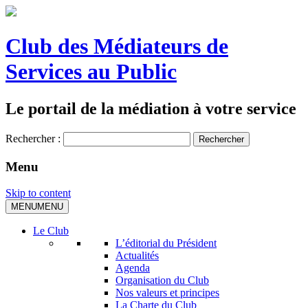
Club des Médiateurs de
Services au Public
Le portail de la médiation à votre service
Rechercher :
Menu
Skip to content
MENU
MENU
Le Club
L’éditorial du Président
Actualités
Agenda
Organisation du Club
Nos valeurs et principes
La Charte du Club