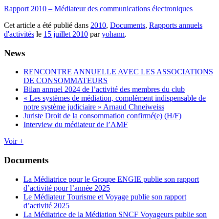
Rapport 2010 – Médiateur des communications électroniques
Cet article a été publié dans
2010
,
Documents
,
Rapports annuels
d'activités
le
15 juillet 2010
par
yohann
.
News
RENCONTRE ANNUELLE AVEC LES ASSOCIATIONS
DE CONSOMMATEURS
Bilan annuel 2024 de l’activité des membres du club
« Les systèmes de médiation, complément indispensable de
notre système judiciaire » Arnaud Chneiweiss
Juriste Droit de la consommation confirmé(e) (H/F)
Interview du médiateur de l’AMF
Voir +
Documents
La Médiatrice pour le Groupe ENGIE publie son rapport
d’activité pour l’année 2025
Le Médiateur Tourisme et Voyage publie son rapport
d’activité 2025
La Médiatrice de la Médiation SNCF Voyageurs publie son