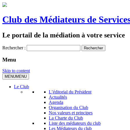
Club des Médiateurs de Services
Le portail de la médiation à votre service
Rechercher :
Menu
Skip to content
MENU
MENU
Le Club
L’éditorial du Président
Actualités
Agenda
Organisation du Club
Nos valeurs et principes
La Charte du Club
Liste des médiateurs du club
Les Médiateurs du club