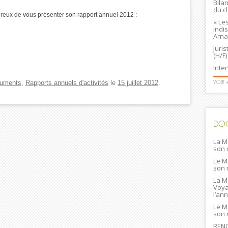
Bila
du c
reux de vous présenter son rapport annuel 2012 :
« Le
indi
Arna
Juri
(H/F)
Inte
uments
,
Rapports annuels d'activités
le
15 juillet 2012
.
VOIR 
DO
La M
son 
Le M
son 
La M
Voya
l’an
Le M
son 
RENC