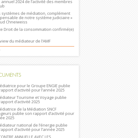
n annuel 2024 de l’activité des membres
lub
s systèmes de médiation, complément
spensable de notre système judiciaire »
ud Chneiweiss
ste Droit de la consommation confirmé(e)
rview du médiateur de l’AMF
+
CUMENTS
édiatrice pour le Groupe ENGIE publie
rapport d’activité pour l’année 2025
édiateur Tourisme et Voyage publie
rapport d’activité 2025
édiatrice de la Médiation SNCF
geurs publie son rapport d’activité pour
née 2025
édiateur national de l’énergie publie
rapport d’activité pour l’année 2025
ONTRE ANNUELLE AVEC LES