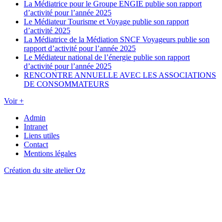
La Médiatrice pour le Groupe ENGIE publie son rapport
d’activité pour l’année 2025
Le Médiateur Tourisme et Voyage publie son rapport
d’activité 2025
La Médiatrice de la Médiation SNCF Voyageurs publie son
rapport d’activité pour l’année 2025
Le Médiateur national de l’énergie publie son rapport
d’activité pour l’année 2025
RENCONTRE ANNUELLE AVEC LES ASSOCIATIONS
DE CONSOMMATEURS
Voir +
Admin
Intranet
Liens utiles
Contact
Mentions légales
Création du site atelier Oz