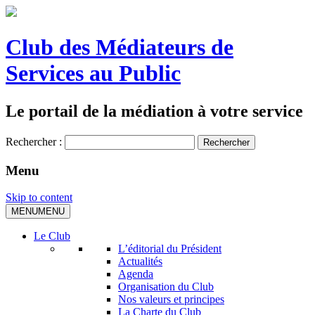
Club des Médiateurs de
Services au Public
Le portail de la médiation à votre service
Rechercher :
Menu
Skip to content
MENU
MENU
Le Club
L’éditorial du Président
Actualités
Agenda
Organisation du Club
Nos valeurs et principes
La Charte du Club