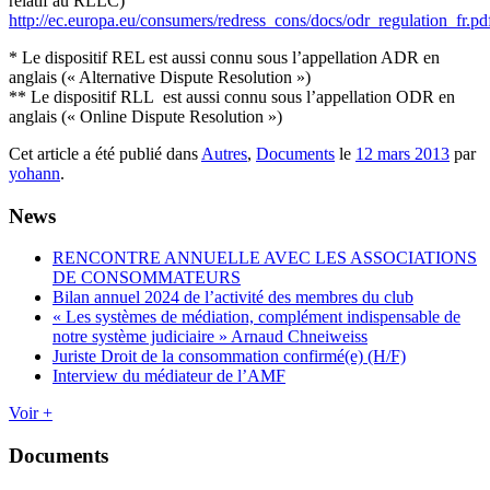
relatif au RLLC)
http://ec.europa.eu/consumers/redress_cons/docs/odr_regulation_fr.pd
* Le dispositif REL est aussi connu sous l’appellation ADR en
anglais (« Alternative Dispute Resolution »)
** Le dispositif RLL est aussi connu sous l’appellation ODR en
anglais (« Online Dispute Resolution »)
Cet article a été publié dans
Autres
,
Documents
le
12 mars 2013
par
yohann
.
News
RENCONTRE ANNUELLE AVEC LES ASSOCIATIONS
DE CONSOMMATEURS
Bilan annuel 2024 de l’activité des membres du club
« Les systèmes de médiation, complément indispensable de
notre système judiciaire » Arnaud Chneiweiss
Juriste Droit de la consommation confirmé(e) (H/F)
Interview du médiateur de l’AMF
Voir +
Documents