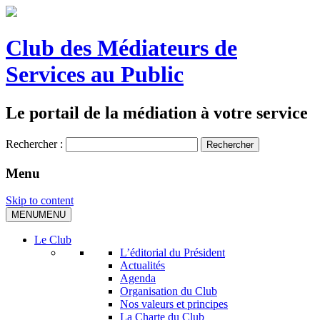
Club des Médiateurs de
Services au Public
Le portail de la médiation à votre service
Rechercher :
Menu
Skip to content
MENU
MENU
Le Club
L’éditorial du Président
Actualités
Agenda
Organisation du Club
Nos valeurs et principes
La Charte du Club