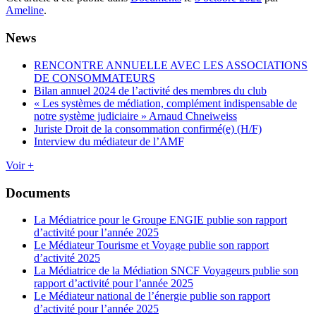
Ameline
.
News
RENCONTRE ANNUELLE AVEC LES ASSOCIATIONS
DE CONSOMMATEURS
Bilan annuel 2024 de l’activité des membres du club
« Les systèmes de médiation, complément indispensable de
notre système judiciaire » Arnaud Chneiweiss
Juriste Droit de la consommation confirmé(e) (H/F)
Interview du médiateur de l’AMF
Voir +
Documents
La Médiatrice pour le Groupe ENGIE publie son rapport
d’activité pour l’année 2025
Le Médiateur Tourisme et Voyage publie son rapport
d’activité 2025
La Médiatrice de la Médiation SNCF Voyageurs publie son
rapport d’activité pour l’année 2025
Le Médiateur national de l’énergie publie son rapport
d’activité pour l’année 2025