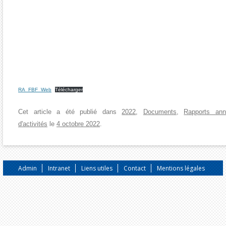
RA_FBF_Web
Télécharger
Cet article a été publié dans
2022
,
Documents
,
Rapports ann
d'activités
le
4 octobre 2022
.
Admin
Intranet
Liens utiles
Contact
Mentions légales