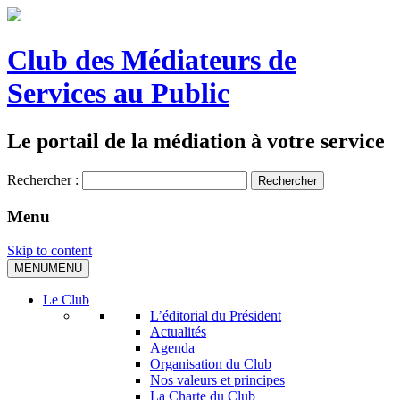
Club des Médiateurs de
Services au Public
Le portail de la médiation à votre service
Rechercher :
Menu
Skip to content
MENU
MENU
Le Club
L’éditorial du Président
Actualités
Agenda
Organisation du Club
Nos valeurs et principes
La Charte du Club