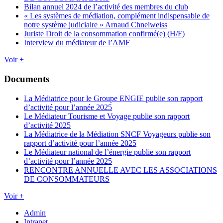
Bilan annuel 2024 de l’activité des membres du club
« Les systèmes de médiation, complément indispensable de
notre système judiciaire » Arnaud Chneiweiss
Juriste Droit de la consommation confirmé(e) (H/F)
Interview du médiateur de l’AMF
Voir +
Documents
La Médiatrice pour le Groupe ENGIE publie son rapport
d’activité pour l’année 2025
Le Médiateur Tourisme et Voyage publie son rapport
d’activité 2025
La Médiatrice de la Médiation SNCF Voyageurs publie son
rapport d’activité pour l’année 2025
Le Médiateur national de l’énergie publie son rapport
d’activité pour l’année 2025
RENCONTRE ANNUELLE AVEC LES ASSOCIATIONS
DE CONSOMMATEURS
Voir +
Admin
Intranet