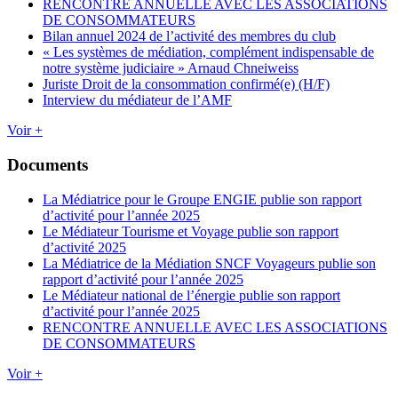
RENCONTRE ANNUELLE AVEC LES ASSOCIATIONS
DE CONSOMMATEURS
Bilan annuel 2024 de l’activité des membres du club
« Les systèmes de médiation, complément indispensable de
notre système judiciaire » Arnaud Chneiweiss
Juriste Droit de la consommation confirmé(e) (H/F)
Interview du médiateur de l’AMF
Voir +
Documents
La Médiatrice pour le Groupe ENGIE publie son rapport
d’activité pour l’année 2025
Le Médiateur Tourisme et Voyage publie son rapport
d’activité 2025
La Médiatrice de la Médiation SNCF Voyageurs publie son
rapport d’activité pour l’année 2025
Le Médiateur national de l’énergie publie son rapport
d’activité pour l’année 2025
RENCONTRE ANNUELLE AVEC LES ASSOCIATIONS
DE CONSOMMATEURS
Voir +