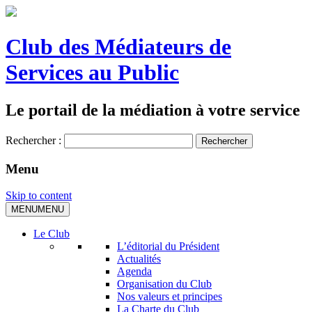
Club des Médiateurs de
Services au Public
Le portail de la médiation à votre service
Rechercher :
Menu
Skip to content
MENU
MENU
Le Club
L’éditorial du Président
Actualités
Agenda
Organisation du Club
Nos valeurs et principes
La Charte du Club