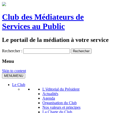
Club des Médiateurs de
Services au Public
Le portail de la médiation à votre service
Rechercher :
Menu
Skip to content
MENU
MENU
Le Club
L’éditorial du Président
Actualités
Agenda
Organisation du Club
Nos valeurs et principes
La Charte du Club