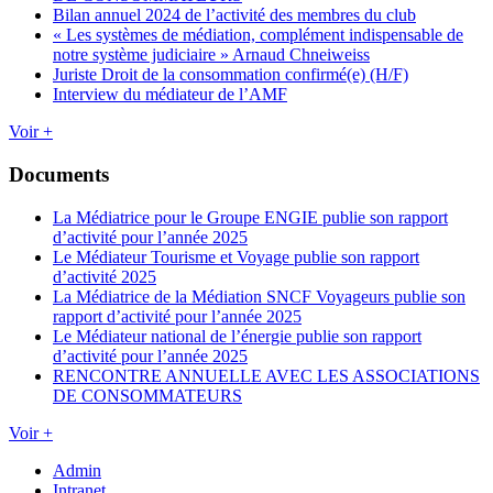
Bilan annuel 2024 de l’activité des membres du club
« Les systèmes de médiation, complément indispensable de
notre système judiciaire » Arnaud Chneiweiss
Juriste Droit de la consommation confirmé(e) (H/F)
Interview du médiateur de l’AMF
Voir +
Documents
La Médiatrice pour le Groupe ENGIE publie son rapport
d’activité pour l’année 2025
Le Médiateur Tourisme et Voyage publie son rapport
d’activité 2025
La Médiatrice de la Médiation SNCF Voyageurs publie son
rapport d’activité pour l’année 2025
Le Médiateur national de l’énergie publie son rapport
d’activité pour l’année 2025
RENCONTRE ANNUELLE AVEC LES ASSOCIATIONS
DE CONSOMMATEURS
Voir +
Admin
Intranet