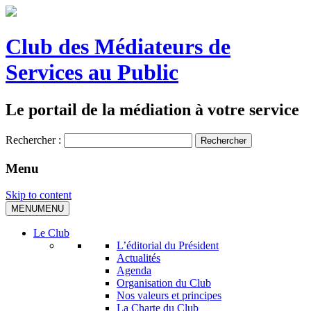
Club des Médiateurs de
Services au Public
Le portail de la médiation à votre service
Rechercher :
Menu
Skip to content
MENU
MENU
Le Club
L’éditorial du Président
Actualités
Agenda
Organisation du Club
Nos valeurs et principes
La Charte du Club