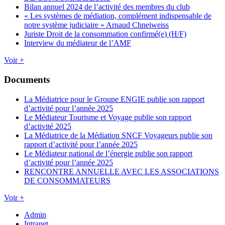
Bilan annuel 2024 de l’activité des membres du club
« Les systèmes de médiation, complément indispensable de
notre système judiciaire » Arnaud Chneiweiss
Juriste Droit de la consommation confirmé(e) (H/F)
Interview du médiateur de l’AMF
Voir +
Documents
La Médiatrice pour le Groupe ENGIE publie son rapport
d’activité pour l’année 2025
Le Médiateur Tourisme et Voyage publie son rapport
d’activité 2025
La Médiatrice de la Médiation SNCF Voyageurs publie son
rapport d’activité pour l’année 2025
Le Médiateur national de l’énergie publie son rapport
d’activité pour l’année 2025
RENCONTRE ANNUELLE AVEC LES ASSOCIATIONS
DE CONSOMMATEURS
Voir +
Admin
Intranet