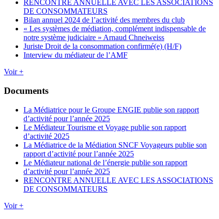
RENCONTRE ANNUELLE AVEC LES ASSOCIATIONS
DE CONSOMMATEURS
Bilan annuel 2024 de l’activité des membres du club
« Les systèmes de médiation, complément indispensable de
notre système judiciaire » Arnaud Chneiweiss
Juriste Droit de la consommation confirmé(e) (H/F)
Interview du médiateur de l’AMF
Voir +
Documents
La Médiatrice pour le Groupe ENGIE publie son rapport
d’activité pour l’année 2025
Le Médiateur Tourisme et Voyage publie son rapport
d’activité 2025
La Médiatrice de la Médiation SNCF Voyageurs publie son
rapport d’activité pour l’année 2025
Le Médiateur national de l’énergie publie son rapport
d’activité pour l’année 2025
RENCONTRE ANNUELLE AVEC LES ASSOCIATIONS
DE CONSOMMATEURS
Voir +