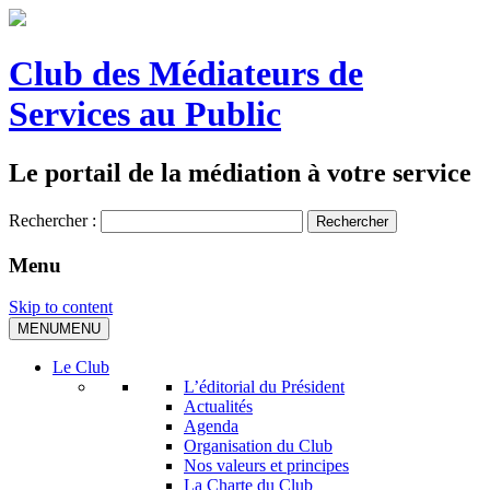
Club des Médiateurs de
Services au Public
Le portail de la médiation à votre service
Rechercher :
Menu
Skip to content
MENU
MENU
Le Club
L’éditorial du Président
Actualités
Agenda
Organisation du Club
Nos valeurs et principes
La Charte du Club