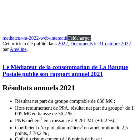
mediateur-ra-2022-web-interactif
Télécharger
Cet article a été publié dans
2022
,
Documents
le
31 octobre 2022
par
Ameline
.
Le Médiateur de la consommation de La Banque
Postale publie son rapport annuel 2021
Résultats annuels 2021
Résultat net part du groupe comptable de 636 M€ ;
1
Hors retournement de PPA, résultat net part du groupe
de 1
005 M€ en hausse de 36,2 % ;
2
PNB métiers
en croissance à 8 261 M€ (+ 6,2 %) ;
3
Coefficient d’exploitation métiers
en amélioration de 2,5
points, à 70,2 % ;
Coût du risque contenu à 16 points de base ;