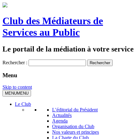
Club des Médiateurs de
Services au Public
Le portail de la médiation à votre service
Rechercher :
Menu
Skip to content
MENU
MENU
Le Club
L’éditorial du Président
Actualités
Agenda
Organisation du Club
Nos valeurs et principes
La Charte du Club