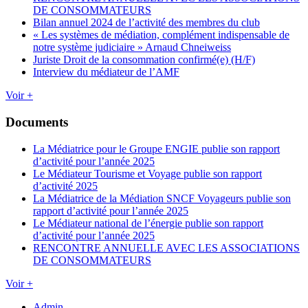
DE CONSOMMATEURS
Bilan annuel 2024 de l’activité des membres du club
« Les systèmes de médiation, complément indispensable de
notre système judiciaire » Arnaud Chneiweiss
Juriste Droit de la consommation confirmé(e) (H/F)
Interview du médiateur de l’AMF
Voir +
Documents
La Médiatrice pour le Groupe ENGIE publie son rapport
d’activité pour l’année 2025
Le Médiateur Tourisme et Voyage publie son rapport
d’activité 2025
La Médiatrice de la Médiation SNCF Voyageurs publie son
rapport d’activité pour l’année 2025
Le Médiateur national de l’énergie publie son rapport
d’activité pour l’année 2025
RENCONTRE ANNUELLE AVEC LES ASSOCIATIONS
DE CONSOMMATEURS
Voir +
Admin