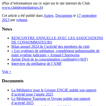
(Plus d’informations sur ce sujet sur le site internet du Club.
www.clubdesmediateurs.fr
)
Cet article a été publié dans
Autres
,
Documents
le
17 septembre
2013
par
yohann
.
News
RENCONTRE ANNUELLE AVEC LES ASSOCIATIONS
DE CONSOMMATEURS
Bilan annuel 2024 de l’activité des membres du club
« Les systèmes de médiation, complément indispensable de
notre système judiciaire » Arnaud Chneiweiss
Juriste Droit de la consommation confirmé(e) (H/F)
Interview du médiateur de l’AMF
Voir +
Documents
La Médiatrice pour le Groupe ENGIE publie son rapport
d’activité pour l’année 2025
Le Médiateur Tourisme et Voyage publie son rapport
d’activité 2025