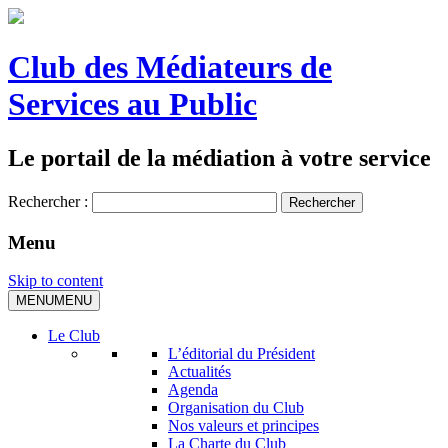
Club des Médiateurs de
Services au Public
Le portail de la médiation à votre service
Rechercher :
Menu
Skip to content
MENU
MENU
Le Club
L’éditorial du Président
Actualités
Agenda
Organisation du Club
Nos valeurs et principes
La Charte du Club