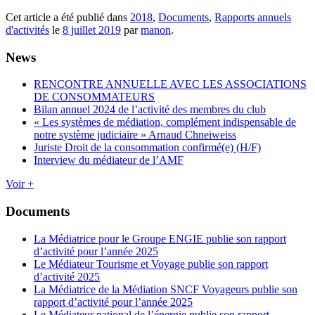
Cet article a été publié dans
2018
,
Documents
,
Rapports annuels
d'activités
le
8 juillet 2019
par
manon
.
News
RENCONTRE ANNUELLE AVEC LES ASSOCIATIONS
DE CONSOMMATEURS
Bilan annuel 2024 de l’activité des membres du club
« Les systèmes de médiation, complément indispensable de
notre système judiciaire » Arnaud Chneiweiss
Juriste Droit de la consommation confirmé(e) (H/F)
Interview du médiateur de l’AMF
Voir +
Documents
La Médiatrice pour le Groupe ENGIE publie son rapport
d’activité pour l’année 2025
Le Médiateur Tourisme et Voyage publie son rapport
d’activité 2025
La Médiatrice de la Médiation SNCF Voyageurs publie son
rapport d’activité pour l’année 2025
Le Médiateur national de l’énergie publie son rapport