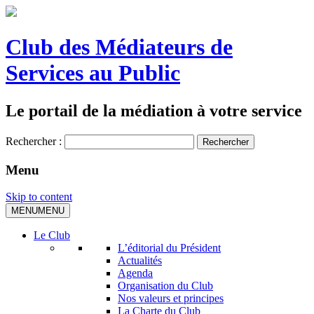
Club des Médiateurs de
Services au Public
Le portail de la médiation à votre service
Rechercher :
Menu
Skip to content
MENU
MENU
Le Club
L’éditorial du Président
Actualités
Agenda
Organisation du Club
Nos valeurs et principes
La Charte du Club