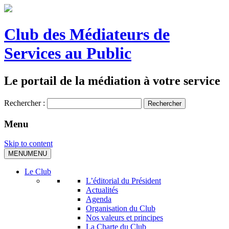
Club des Médiateurs de
Services au Public
Le portail de la médiation à votre service
Rechercher :
Menu
Skip to content
MENU
MENU
Le Club
L’éditorial du Président
Actualités
Agenda
Organisation du Club
Nos valeurs et principes
La Charte du Club