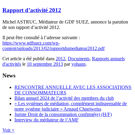
Rapport d’activité 2012
Michel ASTRUC, Médiateur de GDF SUEZ, annonce la parution
de son rapport d’activité 2012.
Il peut être consulté à l’adresse suivante :
https://www.gdfsuez.com/wp-
content/uploads/2013/02/rapportdumediateur2012.pdf
Cet article a été publié dans
2012
,
Documents
,
Rapports annuels
d'activités
le
10 septembre 2013
par
yohann
.
News
RENCONTRE ANNUELLE AVEC LES ASSOCIATIONS
DE CONSOMMATEURS
Bilan annuel 2024 de l’activité des membres du club
« Les systèmes de médiation, complément indispensable de
notre système judiciaire » Arnaud Chneiweiss
Juriste Droit de la consommation confirmé(e) (H/F)
Interview du médiateur de l’AMF
Voir +