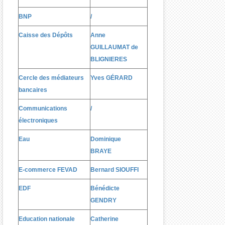
BNP
/
Caisse des Dépôts
Anne
GUILLAUMAT de
BLIGNIERES
Cercle des médiateurs
Yves G
É
RARD
bancaires
Communications
/
électroniques
Eau
Dominique
BRAYE
E-commerce FEVAD
Bernard SIOUFFI
EDF
Bénédicte
GENDRY
Education nationale
Catherine