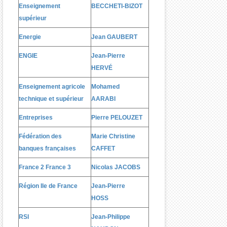
Enseignement
BECCHETI-BIZOT
supérieur
Energie
Jean GAUBERT
ENGIE
Jean-Pierre
HERV
É
Enseignement agricole
Mohamed
technique et supérieur
AARABI
Entreprises
Pierre PELOUZET
Fédération des
Marie Christine
banques françaises
CAFFET
France 2 France 3
Nicolas JACOBS
Région Ile de France
Jean-Pierre
HOSS
RSI
Jean-Philippe