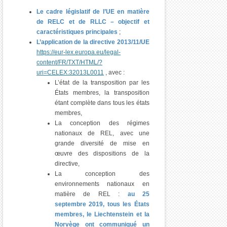
Le cadre législatif de l’UE en matière
de RELC et de RLLC – objectif et
caractéristiques principales
;
L’application de la directive 2013/11/UE
https://eur-lex.europa.eu/legal-
content/FR/TXT/HTML/?
uri=CELEX:32013L0011
, avec :
L’état de la transposition par les
États membres, la transposition
étant complète dans tous les états
membres,
La conception des régimes
nationaux de REL, avec une
grande diversité de mise en
œuvre des dispositions de la
directive,
La conception des
environnements nationaux en
matière de REL :
au 25
septembre 2019, tous les États
membres, le Liechtenstein et la
Norvège ont communiqué un