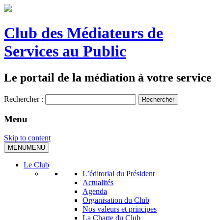
Club des Médiateurs de
Services au Public
Le portail de la médiation à votre service
Rechercher :
Menu
Skip to content
MENU
MENU
Le Club
L’éditorial du Président
Actualités
Agenda
Organisation du Club
Nos valeurs et principes
La Charte du Club