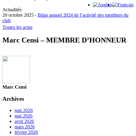
Actualités
20 octobre 2025 -
Bilan annuel 2024 de l’activité des membres du
club
15 octobre 2025 -
Toutes les actus
La Médiatrice de la consommation pour la
profession d’avocat publie son rapport d’ac...
Marc Censi – MEMBRE D’HONNEUR
22 juin 2026 -
Le Médiateur national de l’énergie publie son rapport
d’activité pour l’ann�...
11 mai 2026 -
Le Médiateur du Notariat publie son rapport d’activité
pour l’année 2025
Marc Censi
Archives
juin 2026
mai 2026
avril 2026
mars 2026
février 2026