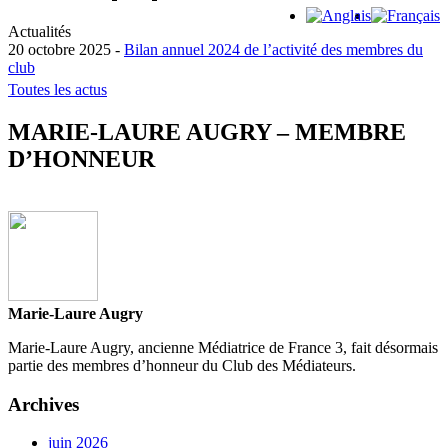
Actualités
20 octobre 2025 -
Bilan annuel 2024 de l’activité des membres du
club
15 octobre 2025 -
Toutes les actus
La Médiatrice de la consommation pour la
profession d’avocat publie son rapport d’ac...
MARIE-LAURE AUGRY – MEMBRE
22 juin 2026 -
Le Médiateur national de l’énergie publie son rapport
d’activité pour l’ann�...
D’HONNEUR
11 mai 2026 -
Le Médiateur du Notariat publie son rapport d’activité
pour l’année 2025
Marie-Laure Augry
Marie-Laure Augry, ancienne Médiatrice de France 3, fait désormais
partie des membres d’honneur du Club des Médiateurs.
Archives
juin 2026