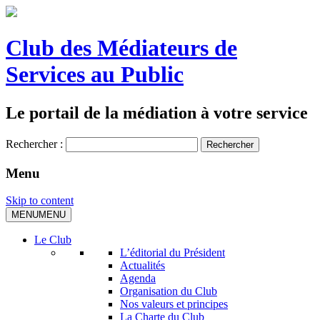
Club des Médiateurs de
Services au Public
Le portail de la médiation à votre service
Rechercher :
Menu
Skip to content
MENU
MENU
Le Club
L’éditorial du Président
Actualités
Agenda
Organisation du Club
Nos valeurs et principes
La Charte du Club